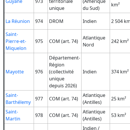
Guyane
973
territoriale
(Amérique
km²
unique
du Sud)
La Réunion
974
DROM
Indien
2 504 k
Saint-
Atlantique
Pierre-et-
975
COM (art. 74)
242 km²
Nord
Miquelon
Département-
Région
Mayotte
976
(collectivité
Indien
374 km²
unique
depuis 2026)
Saint-
Atlantique
977
COM (art. 74)
25 km²
Barthélemy
(Antilles)
Saint-
Atlantique
978
COM (art. 74)
53 km²
Martin
(Antilles)
Indien /