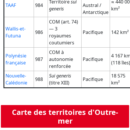
Territoire
sui
≈ 440 00
TAAF
984
Austral /
generis
km²
Antarctique
COM (art. 74)
Wallis-et-
— 3
986
Pacifique
142 km²
Futuna
royaumes
coutumiers
COM à
Polynésie
4 167 k
987
autonomie
Pacifique
française
(118 îles
renforcée
Nouvelle-
Sui generis
18 575
988
Pacifique
Calédonie
(titre XIII)
km²
Carte des territoires d'Outre-
mer