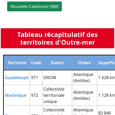
Nouvelle-Calédonie (988)
Tableau récapitulatif des
territoires d'Outre-mer
Territoire
Code
Statut
Océan
Superfic
Atlantique
Guadeloupe
971
DROM
1 628 k
(Antilles)
Collectivité
Atlantique
Martinique
972
territoriale
1 128 k
(Antilles)
unique
Collectivité
Atlantique
83 846