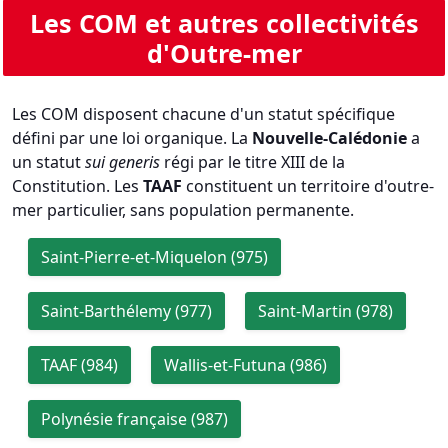
Les COM et autres collectivités
d'Outre-mer
Les COM disposent chacune d'un statut spécifique
défini par une loi organique. La
Nouvelle-Calédonie
a
un statut
sui generis
régi par le titre XIII de la
Constitution. Les
TAAF
constituent un territoire d'outre-
mer particulier, sans population permanente.
Saint-Pierre-et-Miquelon (975)
Saint-Barthélemy (977)
Saint-Martin (978)
TAAF (984)
Wallis-et-Futuna (986)
Polynésie française (987)