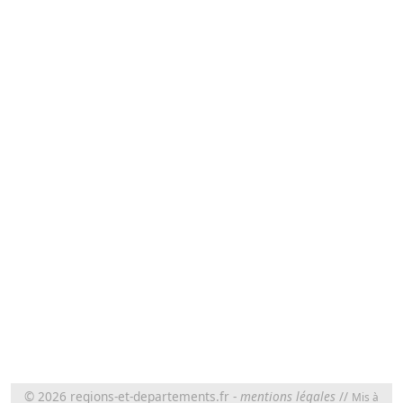
© 2026
regions-et-departements.fr
-
mentions légales
//
Mis à