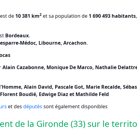
2
 est de
10 381 km
et sa population de
1 690 493 habitants
est
Bordeaux
.
Lesparre-Médoc, Libourne, Arcachon
.
ocas
r
Alain Cazabonne, Monique De Marco, Nathalie Delattre,
ud'Homme, Alain David, Pascale Got, Marie Recalde, Sébas
Florent Boudié, Edwige Diaz et Mathilde Feld
urs
et des
députés
sont également disponibles
t de la Gironde (33) sur le territo