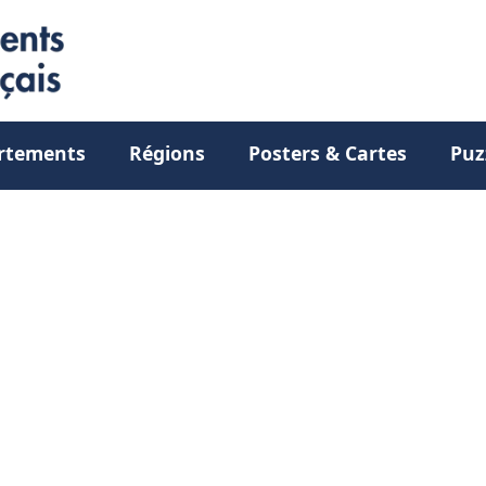
rtements
Régions
Posters & Cartes
Puz