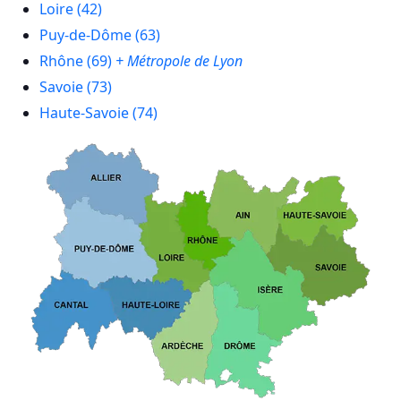
Loire (42)
Puy-de-Dôme (63)
Rhône (69)
+ Métropole de Lyon
Savoie (73)
Haute-Savoie (74)