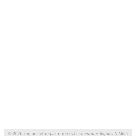
© 2026
regions-et-departements.fr
-
mentions légales
//
Mis à