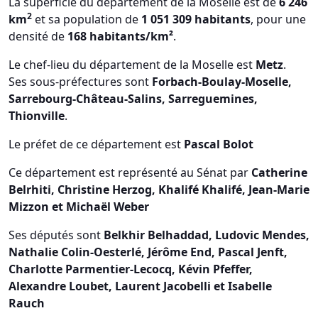
La superficie du département de la Moselle est de
6 246
2
km
et sa population de
1 051 309 habitants
, pour une
densité de
168 habitants/km²
.
Le chef-lieu du département de la Moselle est
Metz
.
Ses sous-préfectures sont
Forbach-Boulay-Moselle,
Sarrebourg-Château-Salins, Sarreguemines,
Thionville
.
Le préfet de ce département est
Pascal Bolot
Ce département est représenté au Sénat par
Catherine
Belrhiti, Christine Herzog, Khalifé Khalifé, Jean-Marie
Mizzon et Michaël Weber
Ses députés sont
Belkhir Belhaddad, Ludovic Mendes,
Nathalie Colin-Oesterlé, Jérôme End, Pascal Jenft,
Charlotte Parmentier-Lecocq, Kévin Pfeffer,
Alexandre Loubet, Laurent Jacobelli et Isabelle
Rauch