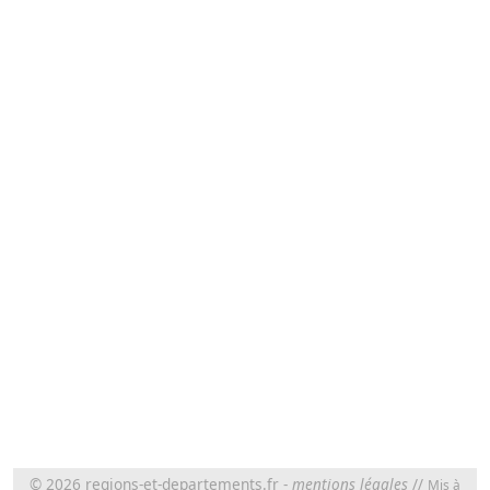
© 2026
regions-et-departements.fr
-
mentions légales
//
Mis à