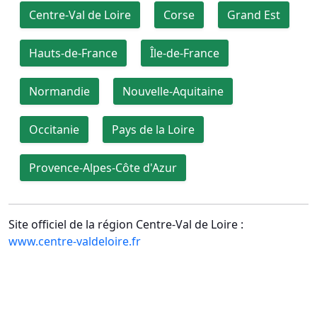
Centre-Val de Loire
Corse
Grand Est
Hauts-de-France
Île-de-France
Normandie
Nouvelle-Aquitaine
Occitanie
Pays de la Loire
Provence-Alpes-Côte d'Azur
Site officiel de la région Centre-Val de Loire :
www.centre-valdeloire.fr