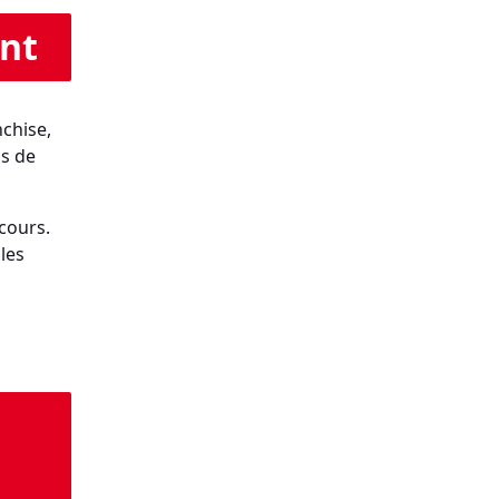
ent
chise,
as de
cours.
les