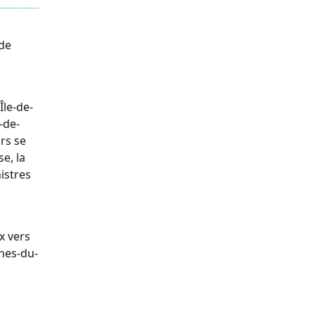
 de
le-de-
-de-
rs se
e, la
nistres
x vers
ches-du-