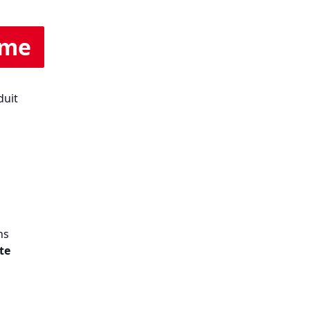
ime
duit
ns
te