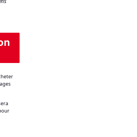
ans
ion
cheter
mages
sera
pour