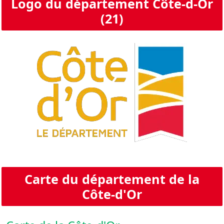
Logo du département Côte-d-Or
(21)
Carte du département de la
Côte-d'Or