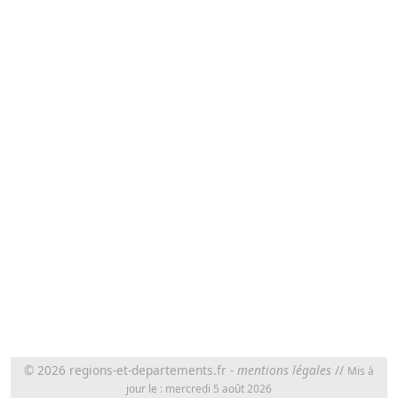
© 2026
regions-et-departements.fr
-
mentions légales
//
Mis à
jour le : mercredi 5 août 2026